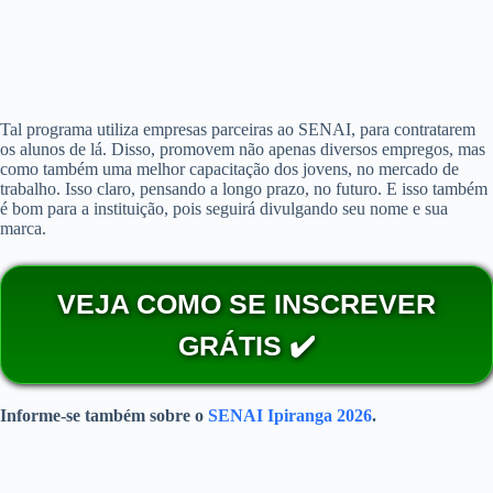
Tal programa utiliza empresas parceiras ao SENAI, para contratarem
os alunos de lá. Disso, promovem não apenas diversos empregos, mas
como também uma melhor capacitação dos jovens, no mercado de
trabalho. Isso claro, pensando a longo prazo, no futuro. E isso também
é bom para a instituição, pois seguirá divulgando seu nome e sua
marca.
VEJA COMO SE INSCREVER
GRÁTIS ✔️
Informe-se também sobre o
SENAI Ipiranga 2026
.