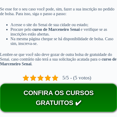
Se esse for o seu caso você pode, sim, fazer a sua inscrição no pedido
de bolsa. Para isso, siga o passo a passo:
Acesse o site do Senai de sua cidade ou estado;
Procure pelo
curso de Marceneiro Senai
e verifique se as
inscrições estão abertas.
Na mesma página cheque se há disponibilidade de bolsa. Caso
sim, inscreva-se.
Lembre-se que você não deve gozar de outra bolsa de gratuidade do
Senai. caso contrário não terá a sua solicitação acatada para o
curso de
Marceneiro Senai
.
5/5 - (5 votos)
CONFIRA OS CURSOS
GRATUITOS ✔️